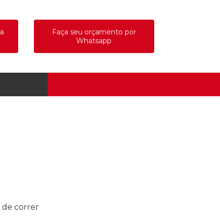
ra
Faça seu orçamento por
Whatsapp
comercial@krafht.com.br
s de correr