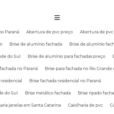
 no Paraná
Abertura de pvc preço
Abertura de pv
cm
Brise de alumínio fachada
Brise de alumínio fa
ande do Sul
Brise de alumínio para fachadas preço
a fachada no Paraná
Brise para fachada no Rio Grande
 residencial
Brise fachada residencial no Paraná
nde do Sul
Brise metálico fachada
Brise ripado fach
lharia janelas em Santa Catarina
Caixilharia de pvc