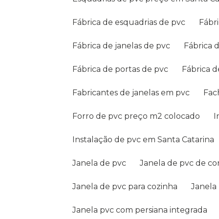
Fábrica de esquadrias de pvc
Fáb
Fábrica de janelas de pvc
Fábrica
Fábrica de portas de pvc
Fábrica 
Fabricantes de janelas em pvc
Fa
Forro de pvc preço m2 colocado
Instalação de pvc em Santa Catarina
Janela de pvc
Janela de pvc de co
Janela de pvc para cozinha
Janela
Janela pvc com persiana integrada