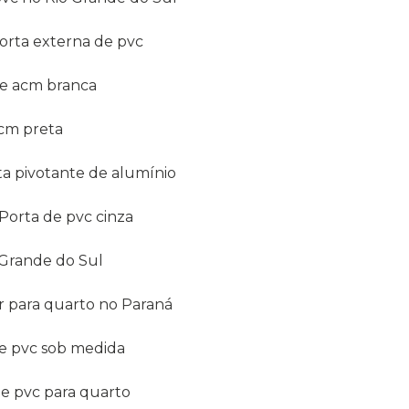
Porta externa de pvc
nte acm branca
acm preta
rta pivotante de alumínio
Porta de pvc cinza
o Grande do Sul
er para quarto no Paraná
de pvc sob medida
 de pvc para quarto