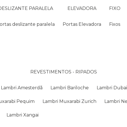
DESLIZANTE PARALELA
ELEVADORA
FIXO
Portas deslizante paralela
Portas Elevadora
Fixos
REVESTIMENTOS - RIPADOS
Lambri Amesterdã
Lambri Bariloche
Lambri Duba
Muxarabi Pequim
Lambri Muxarabi Zurich
Lambri N
Lambri Xangai