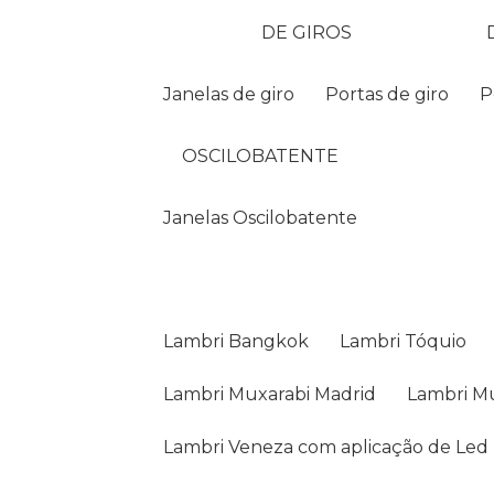
DE GIROS
Janelas de giro
Portas de giro
OSCILOBATENTE
Janelas Oscilobatente
Lambri Bangkok
Lambri Tóquio
Lambri Muxarabi Madrid
Lambri 
Lambri Veneza com aplicação de Led