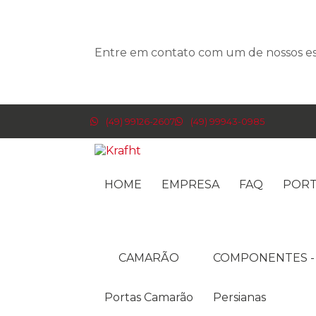
Entre em contato com um de nossos esp
(49) 99126-2607
(49) 99943-0985
HOME
EMPRESA
FAQ
POR
CAMARÃO
COMPONENTES -
Portas Camarão
Persianas