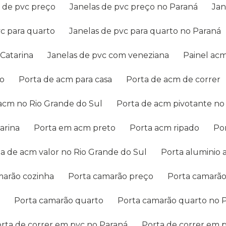
s de pvc preço
Janelas de pvc preço no Paraná
Ja
vc para quarto
Janelas de pvc para quarto no Paraná
 Catarina
Janelas de pvc com veneziana
Painel ac
co
Porta de acm para casa
Porta de acm de correr
 acm no Rio Grande do Sul
Porta de acm pivotante n
arina
Porta em acm preto
Porta acm ripado
P
rta de acm valor no Rio Grande do Sul
Porta aluminio
amarão cozinha
Porta camarão preço
Porta camarã
a
Porta camarão quarto
Porta camarão quarto no 
Porta de correr em pvc no Paraná
Porta de correr em 