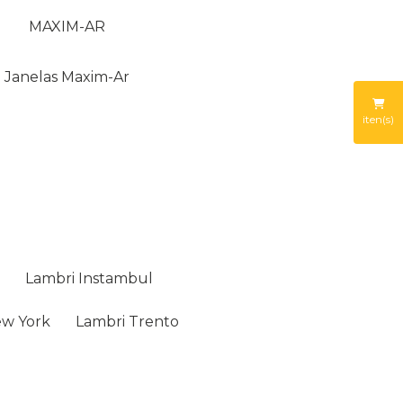
MAXIM-AR
Janelas Maxim-Ar
iten(s)
i
Lambri Instambul
ew York
Lambri Trento