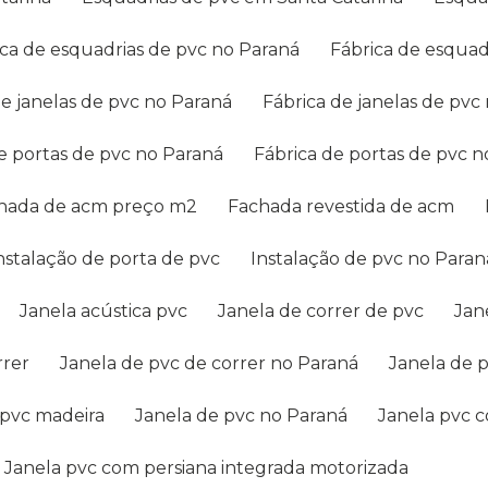
rica de esquadrias de pvc no Paraná
Fábrica de esqua
 de janelas de pvc no Paraná
Fábrica de janelas de pv
de portas de pvc no Paraná
Fábrica de portas de pvc 
chada de acm preço m2
Fachada revestida de acm
Instalação de porta de pvc
Instalação de pvc no Paran
Janela acústica pvc
Janela de correr de pvc
Ja
rrer
Janela de pvc de correr no Paraná
Janela de 
 pvc madeira
Janela de pvc no Paraná
Janela pvc 
Janela pvc com persiana integrada motorizada