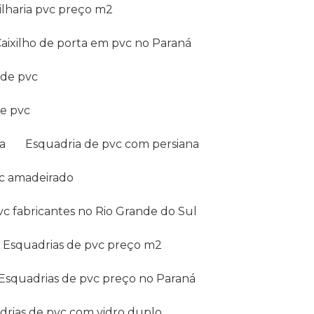
ixilharia pvc preço m2
Caixilho de porta em pvc no Paraná
s de pvc
de pvc
ra
Esquadria de pvc com persiana
vc amadeirado
pvc fabricantes no Rio Grande do Sul
Esquadrias de pvc preço m2
Esquadrias de pvc preço no Paraná
adrias de pvc com vidro duplo