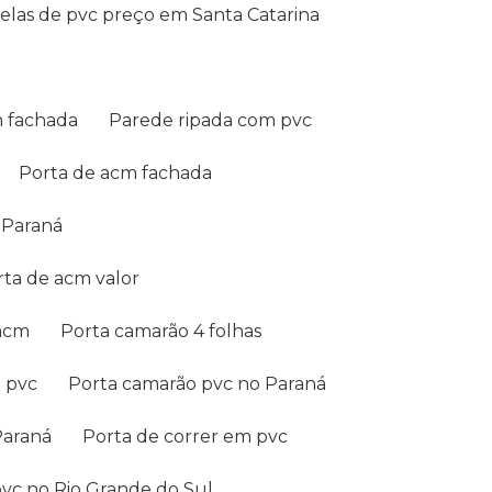
nelas de pvc preço em Santa Catarina
m fachada
Parede ripada com pvc
Porta de acm fachada
o Paraná
orta de acm valor
 acm
Porta camarão 4 folhas
o pvc
Porta camarão pvc no Paraná
Paraná
Porta de correr em pvc
pvc no Rio Grande do Sul